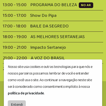
13:00 - 15:00
PROGRAMA DO BELEZA
NO AR
15:00 - 17:00
Show Do Pipa
17:00 - 18:00
BAILE DA SEGREDO
18:00 - 19:00
AS MELHORES SERTANEJAS
19:00 - 21:00
Impacto Sertanejo
21:00 - 22:00
A VOZ DO BRASIL
Nosso site usa cookies e outras tecnologias para que nós e
22:00 - 00:00
Flash Hits
nossos parceiros possamos lembrar de você e entender
como você usa o site. Ao continuar a navegação neste site
será considerado como consentimento implícito à nossa
política de privacidade
.
Segredofm
© Todos os direitos reservados.
by
BRASCAST
Entendi